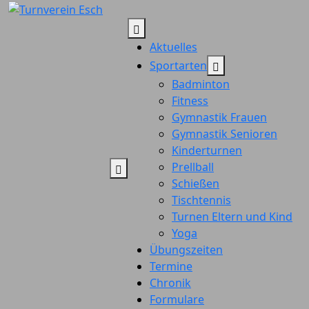
Zum
Inhalt
springen
Aktuelles
Sportarten
Badminton
Fitness
Gymnastik Frauen
Gymnastik Senioren
Kinderturnen
Prellball
Schießen
Tischtennis
Turnen Eltern und Kind
Yoga
Übungszeiten
Termine
Chronik
Formulare